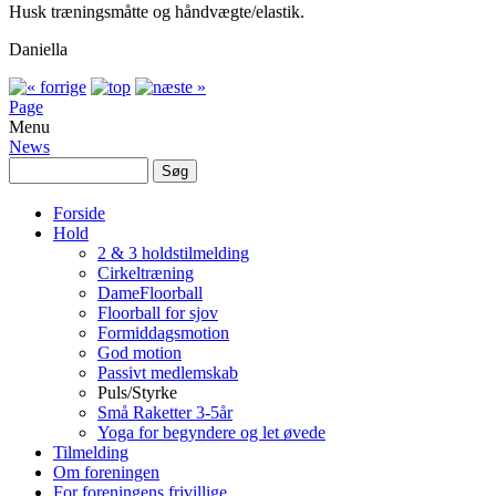
Husk træningsmåtte og håndvægte/elastik.
Daniella
Page
Menu
News
Forside
Hold
2 & 3 holdstilmelding
Cirkeltræning
DameFloorball
Floorball for sjov
Formiddagsmotion
God motion
Passivt medlemskab
Puls/Styrke
Små Raketter 3-5år
Yoga for begyndere og let øvede
Tilmelding
Om foreningen
For foreningens frivillige